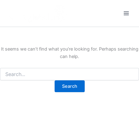
Search
Skip
for:
to
content
It seems we can’t find what you’re looking for. Perhaps searching
can help.