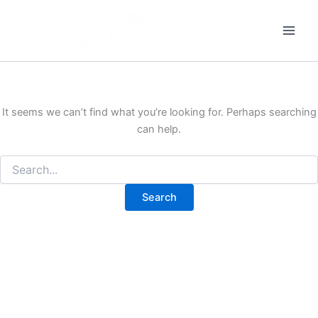
Search
Skip
for:
to
content
It seems we can’t find what you’re looking for. Perhaps searching
can help.