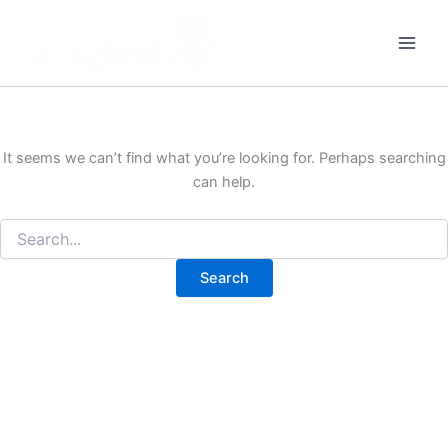
Search
Skip
for:
to
content
It seems we can’t find what you’re looking for. Perhaps searching
can help.